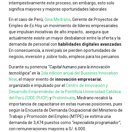
intempestivamente este proceso, sin embargo, esto solo
significa mayores y mejores oportunidades laborales.
En el caso de Perú,
Gina Medrano
, Gerente de Proyectos de
Empleo de
Es Hoy,
un movimiento de líderes empresariales
que impulsan iniciativas de alto impacto, asegura que
actualmente existe un mayor desbalance entre la oferta y la
demanda de personal con
habilidades digitales avanzadas
.
En consecuencia, a nivel país se pierden oportunidades de
negocio, inversión y ,sobre todo, empleos para los peruanos.
Durante su ponencia
“Capital humano para la innovación
tecnológica” en la
2da edición anual del Bussines Innovation
Now
, el mayor evento de
innovación empresaria
l,
organizado e impulsado por el
Centro de Innovación y
Desarrollo Emprendedor de la Pontificia Universidad Católica
del Perú (CIDE-PUCP)
y
ProInnóvate
,
Medrano recalcó la
importancia de capacitarse en estas nuevas posiciones, pues
según la Encuesta de Demanda Ocupacional del Ministerio de
Trabajo y Promoción del Empleo (MTPE) se estima una
demanda de 3,474 puestos como
“especialista programador”
,
con remuneraciones mayores a S/. 6.000.