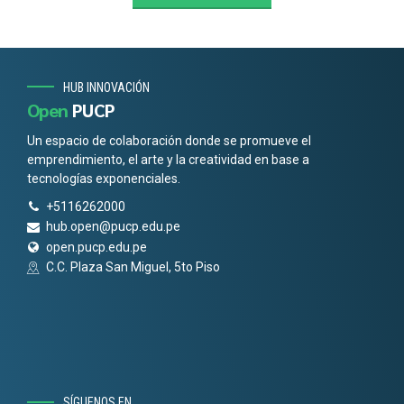
HUB INNOVACIÓN
Open
PUCP
Un espacio de colaboración donde se promueve el
emprendimiento, el arte y la creatividad en base a
tecnologías exponenciales.
+5116262000
hub.open@pucp.edu.pe
open.pucp.edu.pe
C.C. Plaza San Miguel, 5to Piso
SÍGUENOS EN