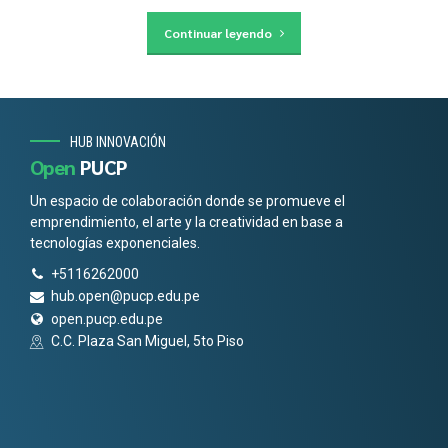
Continuar leyendo
HUB INNOVACIÓN
Open
PUCP
Un espacio de colaboración donde se promueve el
emprendimiento, el arte y la creatividad en base a
tecnologías exponenciales.
+5116262000
hub.open@pucp.edu.pe
open.pucp.edu.pe
C.C. Plaza San Miguel, 5to Piso