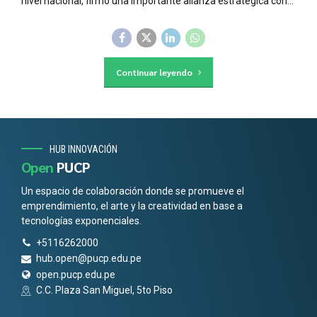
nivel nacional, firmó una importante alianza estratégica con...
Continuar leyendo
HUB INNOVACIÓN
Open
PUCP
Un espacio de colaboración donde se promueve el
emprendimiento, el arte y la creatividad en base a
tecnologías exponenciales.
+5116262000
hub.open@pucp.edu.pe
open.pucp.edu.pe
C.C. Plaza San Miguel, 5to Piso