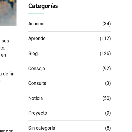
Categorías
Anuncio
(34)
Aprende
(112)
a sus
to,
Blog
(126)
 en
Consejo
(92)
 de fin
u
Consulta
(3)
Noticia
(50)
Proyecto
(9)
Sin categoría
(8)
uar por