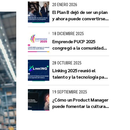
con impacto territorial
20 ENERO 2026
El Plan B dejó de ser un plan
y ahora puede convertirse
en un proyecto
18 DICIEMBRE 2025
Emprende PUCP 2025
congregó a la comunidad
emprendedora en una
nueva edición
28 OCTUBRE 2025
Linking 2025 reunió el
talento y la tecnología para
impulsar la ingeniería del
mañana
19 SEPTIEMBRE 2025
¿Cómo un Product Manager
puede fomentar la cultura
de innovación dentro de su
equipo?