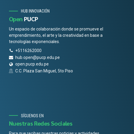
HUB INNOVACIÓN
Open
PUCP
Un espacio de colaboración donde se promueve el
emprendimiento, el arte y la creatividad en base a
tecnologías exponenciales.
+5116262000
hub.open@pucp.edu.pe
open.pucp.edu.pe
C.C. Plaza San Miguel, 5to Piso
SÍGUENOS EN
Nuestras Redes Sociales
Para que recibas nuestras noticias y actividades.