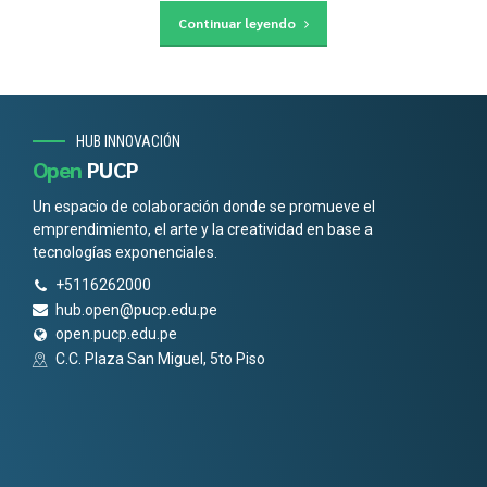
Continuar leyendo
HUB INNOVACIÓN
Open
PUCP
Un espacio de colaboración donde se promueve el
emprendimiento, el arte y la creatividad en base a
tecnologías exponenciales.
+5116262000
hub.open@pucp.edu.pe
open.pucp.edu.pe
C.C. Plaza San Miguel, 5to Piso