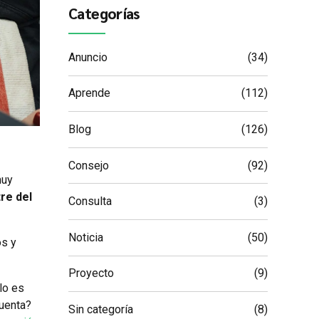
Categorías
Anuncio
(34)
Aprende
(112)
Blog
(126)
Consejo
(92)
muy
re del
Consulta
(3)
Noticia
(50)
os y
Proyecto
(9)
ulo es
cuenta?
Sin categoría
(8)