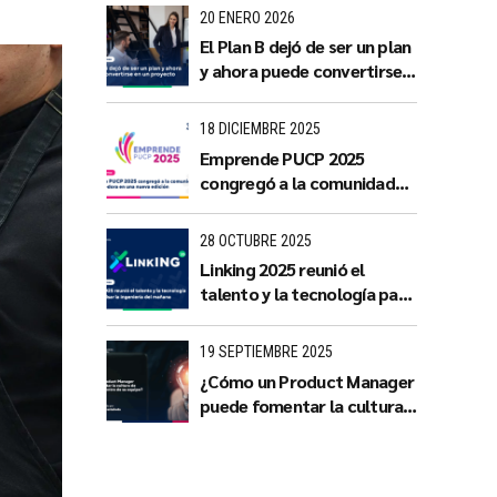
con impacto territorial
20 ENERO 2026
El Plan B dejó de ser un plan
y ahora puede convertirse
en un proyecto
18 DICIEMBRE 2025
Emprende PUCP 2025
congregó a la comunidad
emprendedora en una
nueva edición
28 OCTUBRE 2025
Linking 2025 reunió el
talento y la tecnología para
impulsar la ingeniería del
mañana
19 SEPTIEMBRE 2025
¿Cómo un Product Manager
puede fomentar la cultura
de innovación dentro de su
equipo?