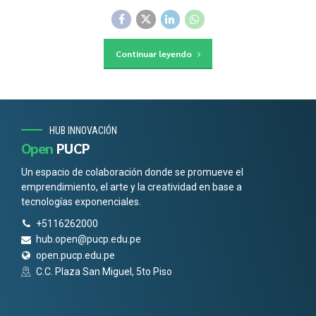
Continuar leyendo
HUB INNOVACIÓN
Open
PUCP
Un espacio de colaboración donde se promueve el
emprendimiento, el arte y la creatividad en base a
tecnologías exponenciales.
+5116262000
hub.open@pucp.edu.pe
open.pucp.edu.pe
C.C. Plaza San Miguel, 5to Piso