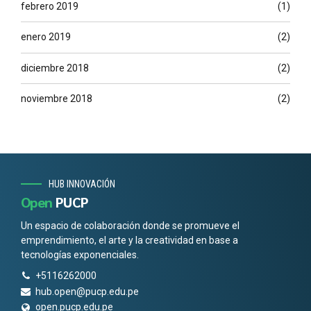
febrero 2019
(1)
enero 2019
(2)
diciembre 2018
(2)
noviembre 2018
(2)
HUB INNOVACIÓN
Open
PUCP
Un espacio de colaboración donde se promueve el
emprendimiento, el arte y la creatividad en base a
tecnologías exponenciales.
+5116262000
hub.open@pucp.edu.pe
open.pucp.edu.pe