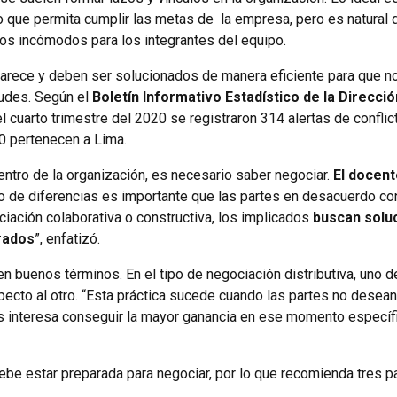
 que permita cumplir las metas de la empresa, pero es natural 
os incómodos para los integrantes del equipo.
arece y deben ser solucionados de manera eficiente para que n
tudes. Según el
Boletín Informativo Estadístico de la Direcció
el cuarto trimestre del 2020 se registraron 314 alertas de conflic
230 pertenecen a Lima.
ntro de la organización, es necesario saber negociar.
El docent
po de diferencias es importante que las partes en desacuerdo c
ciación colaborativa o constructiva, los implicados
buscan solu
crados
”, enfatizó.
n buenos términos. En el tipo de negociación distributiva, uno d
ecto al otro. “Esta práctica sucede cuando las partes no desean
es interesa conseguir la mayor ganancia en ese momento específi
ebe estar preparada para negociar, por lo que recomienda tres 