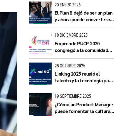
con impacto territorial
20 ENERO 2026
El Plan B dejó de ser un plan
y ahora puede convertirse
en un proyecto
18 DICIEMBRE 2025
Emprende PUCP 2025
congregó a la comunidad
emprendedora en una
nueva edición
28 OCTUBRE 2025
Linking 2025 reunió el
talento y la tecnología para
impulsar la ingeniería del
mañana
19 SEPTIEMBRE 2025
¿Cómo un Product Manager
puede fomentar la cultura
de innovación dentro de su
equipo?