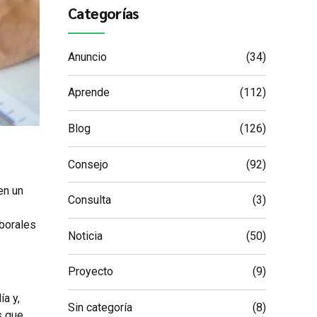
Categorías
Anuncio
(34)
Aprende
(112)
Blog
(126)
Consejo
(92)
en un
Consulta
(3)
aborales
Noticia
(50)
Proyecto
(9)
a y,
Sin categoría
(8)
s que