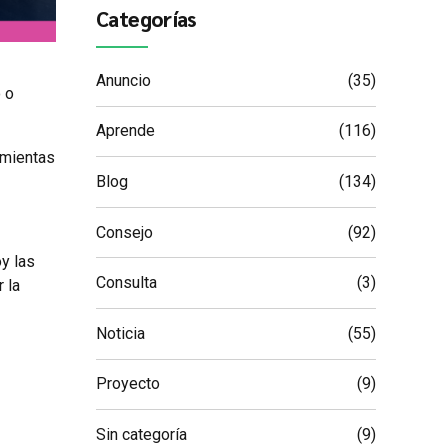
Categorías
Anuncio
(35)
o o
Aprende
(116)
amientas
Blog
(134)
Consejo
(92)
y las
Consulta
(3)
 la
Noticia
(55)
Proyecto
(9)
Sin categoría
(9)