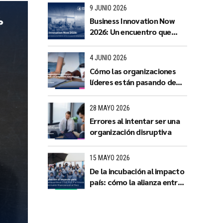
9 JUNIO 2026
Business Innovation Now
2026: Un encuentro que
reúne a los líderes de la
innovación empresarial
4 JUNIO 2026
Cómo las organizaciones
líderes están pasando de
proyectos a productos
28 MAYO 2026
Errores al intentar ser una
organización disruptiva
15 MAYO 2026
De la incubación al impacto
país: cómo la alianza entre
el CIDE PUCP e Innova
Funding impulsa la inclusión
financiera en el Perú