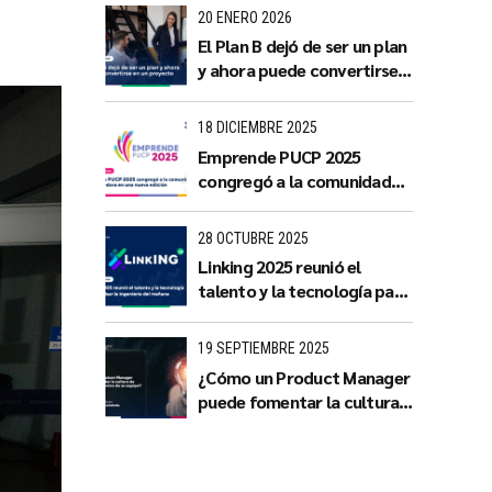
con impacto territorial
20 ENERO 2026
El Plan B dejó de ser un plan
y ahora puede convertirse
en un proyecto
18 DICIEMBRE 2025
Emprende PUCP 2025
congregó a la comunidad
emprendedora en una
nueva edición
28 OCTUBRE 2025
Linking 2025 reunió el
talento y la tecnología para
impulsar la ingeniería del
mañana
19 SEPTIEMBRE 2025
¿Cómo un Product Manager
puede fomentar la cultura
de innovación dentro de su
equipo?