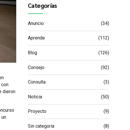
Categorías
Anuncio
(34)
Aprende
(112)
Blog
(126)
Consejo
(92)
en
Consulta
(3)
) con
e dieron
Noticia
(50)
oncurso
Proyecto
(9)
n un
Sin categoría
(8)