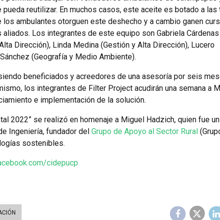
pueda reutilizar. En muchos casos, este aceite es botado a las 
e los ambulantes otorguen este deshecho y a cambio ganen curs
 aliados.
Los integrantes de este equipo son Gabriela Cárdenas
lta Dirección), Linda Medina (Gestión y Alta Dirección), Lucero
n Sánchez (Geografía y Medio Ambiente).
 siendo ben
eficiados y acreedores de una asesoría por seis mes
mismo, los integrantes de Filter Project acudirán una semana a 
nciamiento e implementación de la solución.
al 2022” se realizó en homenaje a Miguel Hadzich, quien fue un
e Ingeniería, fundador del
Grupo de Apoyo al Sector Rural
(Grup
logías sostenibles.
facebook.com/cidepucp
ACIÓN