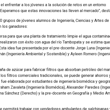
 el enfrentar a los jóvenes a la solución de retos en un entorno
. Esperamos que estas innovaciones las lleven al mercado”, dest
 10 grupos de jóvenes alumnos de Ingeniería, Ciencias y Artes de 
on los ganadores:
versa para que una planta de tratamiento limpie el agua contamin
ealizaron con éxito con agua del río Tambopata y se estima que
E
sta
idea fue presentada por el pre-docente Jorge Luna (Ingenie
amán (Ingeniería Ambiental y Sostenible) y Ayleen Romero (Ingeni
ña de azúcar para fabricar filtros que absorban petróleo del mar
los filtros comerciales tradicionales, se puede generar ahorros 
 fue elaborada por estudiantes de ingeniería biomédica y geogra
aham Zavaleta (Ingeniería Biomédica), Alexander Paredes (Ingen
lma Sánchez (Derecho) y la pre-docente en Geografía y Medio A
ue permitirá trabajar con vendedores ambulantes de salchipapas 