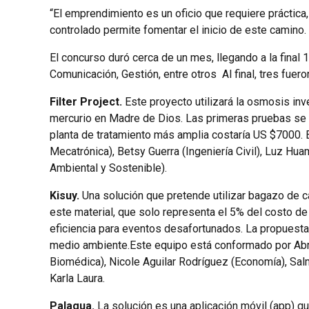
“El emprendimiento es un oficio que requiere práctica,
controlado permite fomentar el inicio de este camino
El concurso duró cerca de un mes, llegando a la final
Comunicación, Gestión, entre otros Al final, tres fuer
Filter Project.
Este proyecto utilizará la osmosis in
mercurio en Madre de Dios. Las primeras pruebas se r
planta de tratamiento más amplia costaría US $7000. 
Mecatrónica), Betsy Guerra (Ingeniería Civil), Luz Hu
Ambiental y Sostenible).
Kisuy.
Una solución que pretende utilizar bagazo de ca
este material, que solo representa el 5% del costo de 
eficiencia para eventos desafortunados. La propuesta
medio ambiente.
Este equipo está conformado por Abr
Biomédica), Nicole Aguilar Rodríguez (Economía), Sa
Karla Laura.
Palagua.
La solución es una aplicación móvil (app) q