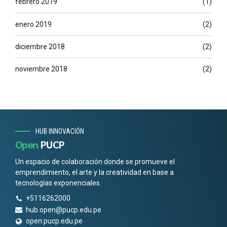
febrero 2019
(1)
enero 2019
(2)
diciembre 2018
(2)
noviembre 2018
(2)
HUB INNOVACIÓN
Open
PUCP
Un espacio de colaboración donde se promueve el
emprendimiento, el arte y la creatividad en base a
tecnologías exponenciales.
+5116262000
hub.open@pucp.edu.pe
open.pucp.edu.pe