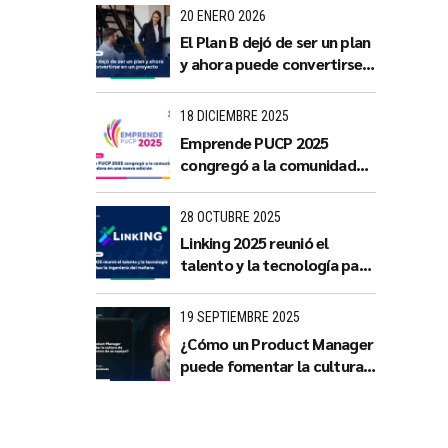
con impacto territorial
20 ENERO 2026
El Plan B dejó de ser un plan
y ahora puede convertirse
en un proyecto
18 DICIEMBRE 2025
Emprende PUCP 2025
congregó a la comunidad
emprendedora en una
nueva edición
28 OCTUBRE 2025
Linking 2025 reunió el
talento y la tecnología para
impulsar la ingeniería del
mañana
19 SEPTIEMBRE 2025
¿Cómo un Product Manager
puede fomentar la cultura
de innovación dentro de su
equipo?