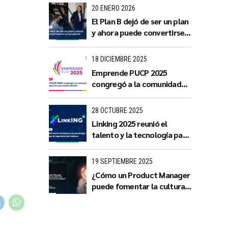
con impacto territorial
20 ENERO 2026
El Plan B dejó de ser un plan
y ahora puede convertirse
en un proyecto
18 DICIEMBRE 2025
Emprende PUCP 2025
congregó a la comunidad
emprendedora en una
nueva edición
28 OCTUBRE 2025
Linking 2025 reunió el
talento y la tecnología para
impulsar la ingeniería del
mañana
19 SEPTIEMBRE 2025
¿Cómo un Product Manager
puede fomentar la cultura
de innovación dentro de su
equipo?