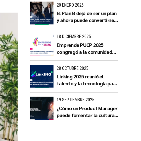
con impacto territorial
20 ENERO 2026
El Plan B dejó de ser un plan
y ahora puede convertirse
en un proyecto
18 DICIEMBRE 2025
Emprende PUCP 2025
congregó a la comunidad
emprendedora en una
nueva edición
28 OCTUBRE 2025
Linking 2025 reunió el
talento y la tecnología para
impulsar la ingeniería del
mañana
19 SEPTIEMBRE 2025
¿Cómo un Product Manager
puede fomentar la cultura
de innovación dentro de su
equipo?