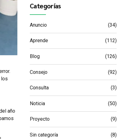
Categorías
Anuncio
(34)
Aprende
(112)
Blog
(126)
rror.
Consejo
(92)
 los
Consulta
(3)
Noticia
(50)
del año
cupamos
Proyecto
(9)
Sin categoría
(8)
s