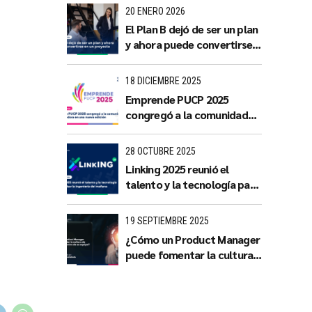
con impacto territorial
20 ENERO 2026
El Plan B dejó de ser un plan
y ahora puede convertirse
en un proyecto
18 DICIEMBRE 2025
Emprende PUCP 2025
congregó a la comunidad
emprendedora en una
nueva edición
28 OCTUBRE 2025
Linking 2025 reunió el
talento y la tecnología para
impulsar la ingeniería del
mañana
19 SEPTIEMBRE 2025
¿Cómo un Product Manager
puede fomentar la cultura
de innovación dentro de su
equipo?