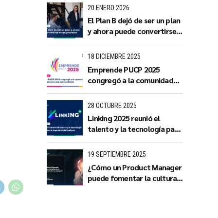
con impacto territorial
20 ENERO 2026
El Plan B dejó de ser un plan
y ahora puede convertirse
en un proyecto
18 DICIEMBRE 2025
Emprende PUCP 2025
congregó a la comunidad
emprendedora en una
nueva edición
28 OCTUBRE 2025
Linking 2025 reunió el
talento y la tecnología para
impulsar la ingeniería del
mañana
19 SEPTIEMBRE 2025
¿Cómo un Product Manager
puede fomentar la cultura
de innovación dentro de su
equipo?