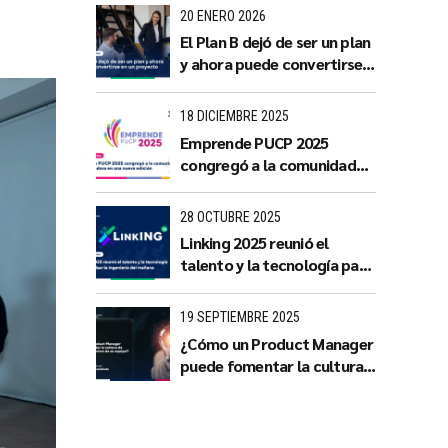
con impacto territorial
20 ENERO 2026
El Plan B dejó de ser un plan
y ahora puede convertirse
en un proyecto
18 DICIEMBRE 2025
Emprende PUCP 2025
congregó a la comunidad
emprendedora en una
nueva edición
28 OCTUBRE 2025
Linking 2025 reunió el
talento y la tecnología para
impulsar la ingeniería del
mañana
19 SEPTIEMBRE 2025
¿Cómo un Product Manager
puede fomentar la cultura
de innovación dentro de su
equipo?