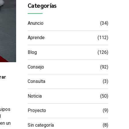
Categorías
Anuncio
(34)
Aprende
(112)
Blog
(126)
Consejo
(92)
rar
Consulta
(3)
Noticia
(50)
quipos
Proyecto
(9)
l
 en un
Sin categoría
(8)