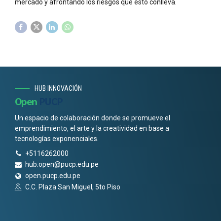
mercado y afrontando los riesgos que esto conlleva.
HUB INNOVACIÓN
Open
PUCP
Un espacio de colaboración donde se promueve el
emprendimiento, el arte y la creatividad en base a
tecnologías exponenciales.
+5116262000
hub.open@pucp.edu.pe
open.pucp.edu.pe
C.C. Plaza San Miguel, 5to Piso