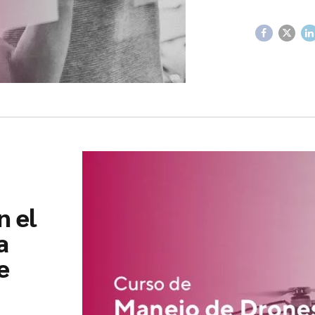
n el
a
e