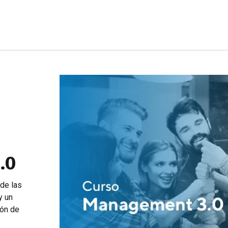
.0
de las
y un
ión de