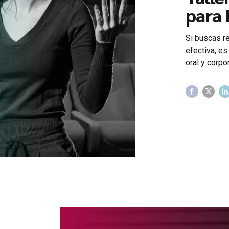
para
Si buscas re
efectiva, es
oral y corpo