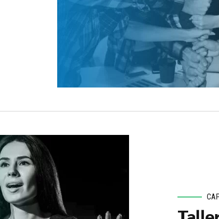
CAP
Talle