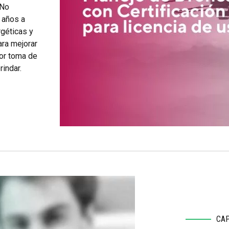
 No
 años a
rgéticas y
ra mejorar
jor toma de
indar.
CAP