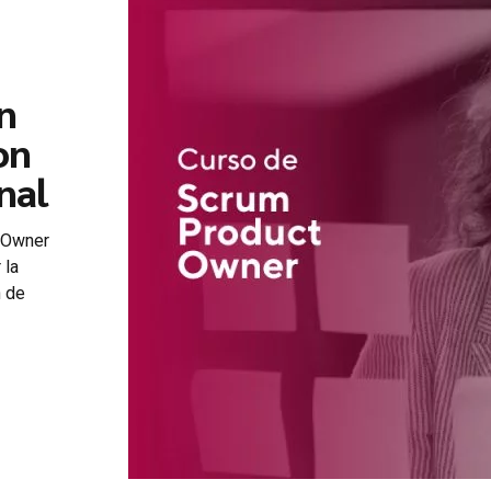
n
on
nal
t Owner
 la
n de