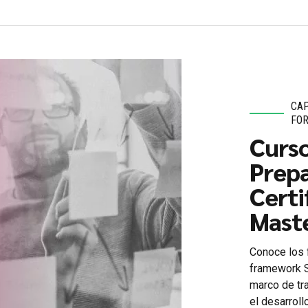
CAP
FOR
Curso
Prepa
Certi
Mast
Conoce los f
framework S
marco de tra
el desarroll