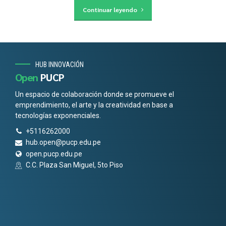
Continuar leyendo
HUB INNOVACIÓN
Open
PUCP
Un espacio de colaboración donde se promueve el
emprendimiento, el arte y la creatividad en base a
tecnologías exponenciales.
+5116262000
hub.open@pucp.edu.pe
open.pucp.edu.pe
C.C. Plaza San Miguel, 5to Piso