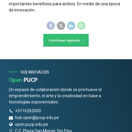
importantes beneficios para ambos. En medio de una época
de innovación...
Continuar leyendo
HUB INNOVACIÓN
Open
PUCP
Un espacio de colaboración donde se promueve el
emprendimiento, el arte y la creatividad en base a
tecnologías exponenciales.
+5116262000
hub.open@pucp.edu.pe
open.pucp.edu.pe
C.C. Plaza San Miguel, 5to Piso