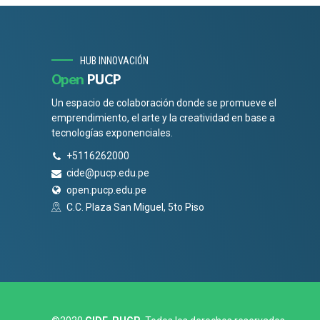
HUB INNOVACIÓN
Open
PUCP
Un espacio de colaboración donde se promueve el
emprendimiento, el arte y la creatividad en base a
tecnologías exponenciales.
+5116262000
cide@pucp.edu.pe
open.pucp.edu.pe
C.C. Plaza San Miguel, 5to Piso