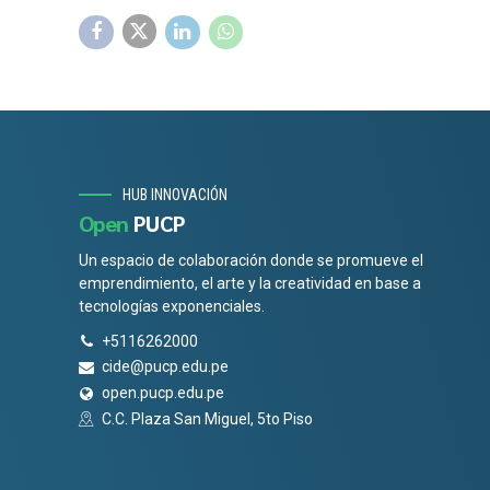
HUB INNOVACIÓN
Open
PUCP
Un espacio de colaboración donde se promueve el
emprendimiento, el arte y la creatividad en base a
tecnologías exponenciales.
+5116262000
cide@pucp.edu.pe
open.pucp.edu.pe
C.C. Plaza San Miguel, 5to Piso