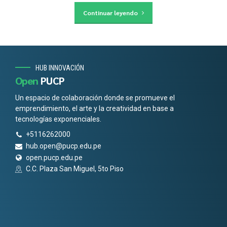
Continuar leyendo
HUB INNOVACIÓN
Open
PUCP
Un espacio de colaboración donde se promueve el
emprendimiento, el arte y la creatividad en base a
tecnologías exponenciales.
+5116262000
hub.open@pucp.edu.pe
open.pucp.edu.pe
C.C. Plaza San Miguel, 5to Piso