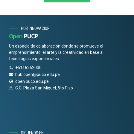
HUB INNOVACIÓN
Open
PUCP
Un espacio de colaboración donde se promueve el
emprendimiento, el arte y la creatividad en base a
tecnologías exponenciales.
+5116262000
hub.open@pucp.edu.pe
open.pucp.edu.pe
C.C. Plaza San Miguel, 5to Piso
SÍGUENOS EN