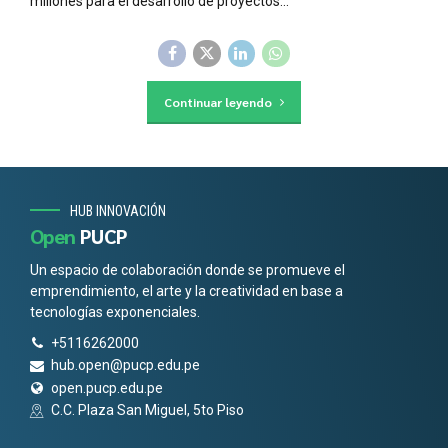
millones para el desarrollo de proyectos...
Continuar leyendo
HUB INNOVACIÓN
Open
PUCP
Un espacio de colaboración donde se promueve el
emprendimiento, el arte y la creatividad en base a
tecnologías exponenciales.
+5116262000
hub.open@pucp.edu.pe
open.pucp.edu.pe
C.C. Plaza San Miguel, 5to Piso