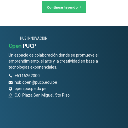
Continuar leyendo
HUB INNOVACIÓN
Open
PUCP
Un espacio de colaboración donde se promueve el
emprendimiento, el arte y la creatividad en base a
tecnologías exponenciales.
+5116262000
hub.open@pucp.edu.pe
open.pucp.edu.pe
C.C. Plaza San Miguel, 5to Piso