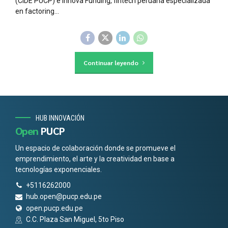
(CIDE PUCP) e Innova Funding, fintech peruana especializada
en factoring...
Continuar leyendo
HUB INNOVACIÓN
Open
PUCP
Un espacio de colaboración donde se promueve el
emprendimiento, el arte y la creatividad en base a
tecnologías exponenciales.
+5116262000
hub.open@pucp.edu.pe
open.pucp.edu.pe
C.C. Plaza San Miguel, 5to Piso