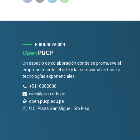
HUB INNOVACIÓN
Open
PUCP
Un espacio de colaboración donde se promueve el
emprendimiento, el arte y la creatividad en base a
tecnologías exponenciales.
+5116262000
cide@pucp.edu.pe
open.pucp.edu.pe
C.C. Plaza San Miguel, 5to Piso