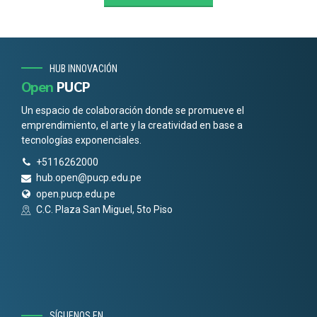
HUB INNOVACIÓN
Open
PUCP
Un espacio de colaboración donde se promueve el
emprendimiento, el arte y la creatividad en base a
tecnologías exponenciales.
+5116262000
hub.open@pucp.edu.pe
open.pucp.edu.pe
C.C. Plaza San Miguel, 5to Piso
SÍGUENOS EN