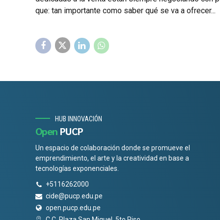
que: tan importante como saber qué se va a ofrecer...
HUB INNOVACIÓN
Open
PUCP
Un espacio de colaboración donde se promueve el
emprendimiento, el arte y la creatividad en base a
tecnologías exponenciales.
+5116262000
cide@pucp.edu.pe
open.pucp.edu.pe
C.C. Plaza San Miguel, 5to Piso