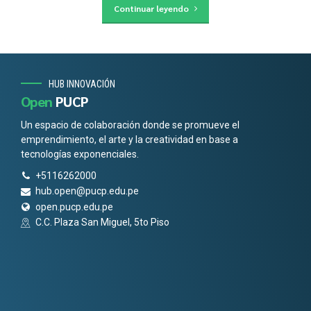
Continuar leyendo
HUB INNOVACIÓN
Open
PUCP
Un espacio de colaboración donde se promueve el
emprendimiento, el arte y la creatividad en base a
tecnologías exponenciales.
+5116262000
hub.open@pucp.edu.pe
open.pucp.edu.pe
C.C. Plaza San Miguel, 5to Piso