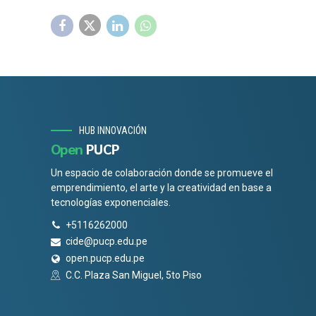
HUB INNOVACIÓN
Open
PUCP
Un espacio de colaboración donde se promueve el
emprendimiento, el arte y la creatividad en base a
tecnologías exponenciales.
+5116262000
cide@pucp.edu.pe
open.pucp.edu.pe
C.C. Plaza San Miguel, 5to Piso