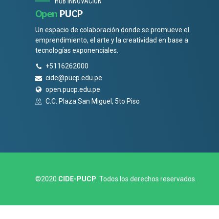
HUB INNOVACIÓN
Open
PUCP
Un espacio de colaboración donde se promueve el
emprendimiento, el arte y la creatividad en base a
tecnologías exponenciales.
+5116262000
cide@pucp.edu.pe
open.pucp.edu.pe
C.C. Plaza San Miguel, 5to Piso
©2020
CIDE-PUCP
. Todos los derechos reservados.