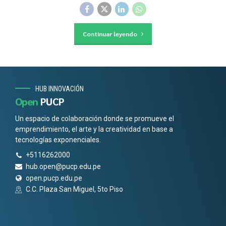
Continuar leyendo
HUB INNOVACIÓN
Open
PUCP
Un espacio de colaboración donde se promueve el
emprendimiento, el arte y la creatividad en base a
tecnologías exponenciales.
+5116262000
hub.open@pucp.edu.pe
open.pucp.edu.pe
C.C. Plaza San Miguel, 5to Piso