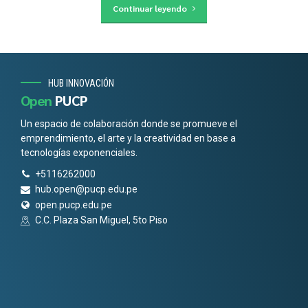
Continuar leyendo
HUB INNOVACIÓN
Open
PUCP
Un espacio de colaboración donde se promueve el
emprendimiento, el arte y la creatividad en base a
tecnologías exponenciales.
+5116262000
hub.open@pucp.edu.pe
open.pucp.edu.pe
C.C. Plaza San Miguel, 5to Piso