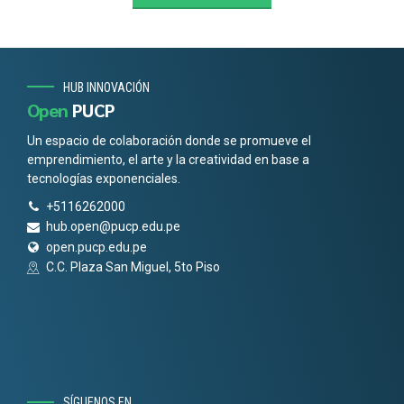
HUB INNOVACIÓN
Open
PUCP
Un espacio de colaboración donde se promueve el
emprendimiento, el arte y la creatividad en base a
tecnologías exponenciales.
+5116262000
hub.open@pucp.edu.pe
open.pucp.edu.pe
C.C. Plaza San Miguel, 5to Piso
SÍGUENOS EN