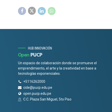
HUB INNOVACIÓN
Open
PUCP
Un espacio de colaboración donde se promueve el
emprendimiento, el arte y la creatividad en base a
tecnologías exponenciales.
+5116262000
cide@pucp.edu.pe
open.pucp.edu.pe
C.C. Plaza San Miguel, 5to Piso