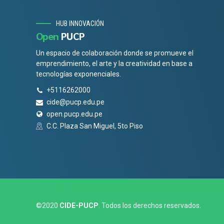
HUB INNOVACIÓN
Open
PUCP
Un espacio de colaboración donde se promueve el
emprendimiento, el arte y la creatividad en base a
tecnologías exponenciales.
+5116262000
cide@pucp.edu.pe
open.pucp.edu.pe
C.C. Plaza San Miguel, 5to Piso
©2020
CIDE-PUCP
. Todos los derechos reservados.